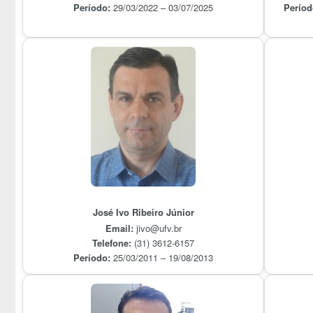
Período:
29/03/2022 – 03/07/2025
Períod
José Ivo Ribeiro Júnior
Email:
jivo@ufv.br
Telefone:
(31) 3612-6157
Período:
25/03/2011 – 19/08/2013