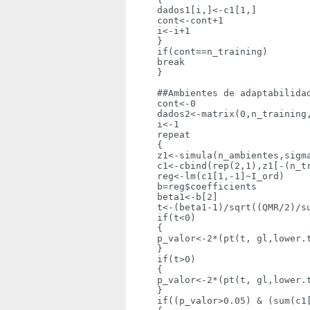
    dados1[i,]<-c1[1,]

    cont<-cont+1

    i<-i+1

    }

    if(cont==n_training)

    break

    }

    ##Ambientes de adaptabilidad
    cont<-0

    dados2<-matrix(0,n_training,
    i<-1

    repeat

    {

    z1<-simula(n_ambientes,sigma
    c1<-cbind(rep(2,1),z1[-(n_tr
    reg<-lm(c1[1,-1]~I_ord)

    b=reg$coefficients

    beta1<-b[2]

    t<-(beta1-1)/sqrt((QMR/2)/su
    if(t<0)

    {

    p_valor<-2*(pt(t, gl,lower.t
    }

    if(t>0)

    {

    p_valor<-2*(pt(t, gl,lower.t
    }

    if((p_valor>0.05) & (sum(c1[