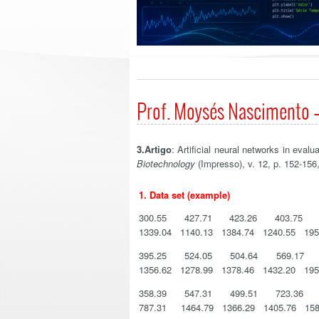
Prof. Moysés Nascimento –
3.Artigo
: Artificial neural networks in evalu
Biotechnology
(Impresso), v. 12, p. 152-156
1. Data set (example)
300.55 427.71 423.26 403.75 
1339.04 1140.13 1384.74 1240.55 195
395.25 524.05 504.64 569.17 5
1356.62 1278.99 1378.46 1432.20 195
358.39 547.31 499.51 723.36 
787.31 1464.79 1366.29 1405.76 158