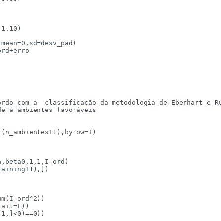
1.10)

mean=0,sd=desv_pad)

rd+erro

ordo com a  classificação da metodologia de Eberhart e Ru
e a ambientes favoráveis

(n_ambientes+1),byrow=T)

,beta0,1,1,I_ord)

aining+1),])

m(I_ord^2))

ail=F))

1,]<0)==0)) 
