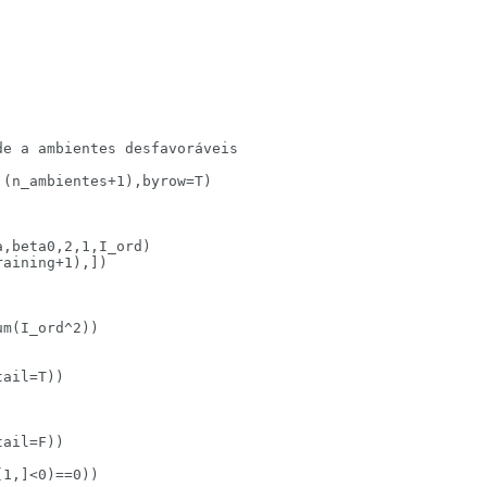
e a ambientes desfavoráveis

(n_ambientes+1),byrow=T)

,beta0,2,1,I_ord)

aining+1),])

m(I_ord^2))

ail=T))

ail=F))

1,]<0)==0)) 
