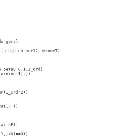
e geral

(n_ambientes+1),byrow=T)

,beta0,0,1,I_ord)

aining+1),])

m(I_ord^2))

ail=T))

ail=F))

1,]<0)==0)) 
