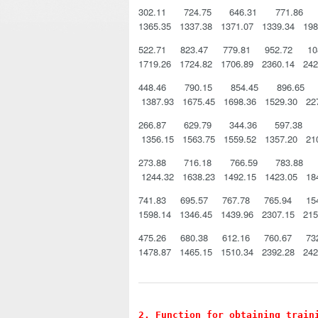
302.11 724.75 646.31 771.86 4
1365.35 1337.38 1371.07 1339.34 198
522.71 823.47 779.81 952.72 1087.
1719.26 1724.82 1706.89 2360.14 242
448.46 790.15 854.45 896.65 70
1387.93 1675.45 1698.36 1529.30 22
266.87 629.79 344.36 597.38 
1356.15 1563.75 1559.52 1357.20 21
273.88 716.18 766.59 783.88 5
1244.32 1638.23 1492.15 1423.05 18
741.83 695.57 767.78 765.94 1546.
1598.14 1346.45 1439.96 2307.15 215
475.26 680.38 612.16 760.67 732.
1478.87 1465.15 1510.34 2392.28 242
2. Function for obtaining train