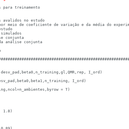
 para treinamento

 avalidos no estudo

por meio de coeficiente de variação e da média do experim
studo

simulados

e conjunta

a análise conjunta



#########################################################
desv_pad,beta0,n_training,gl,QMR,rep, I_ord)

sv_pad,beta0,beta1,n_training, I_ord)

ng,ncol=n_ambientes,byrow = T)

 1.8)

0.89)
