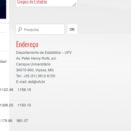
Grupos de Estudos
Endereço
Departamento de Estatística – UFV
Av. Peter Henry Rolfs, s/n
lied
Campus Universitário
36570-900, Viçosa, MG
Tel.: +55 (31) 3612-6150
E-mail: det@ufv.br
22.48 1158.15
398.25 1150.10
1179.86 981.07