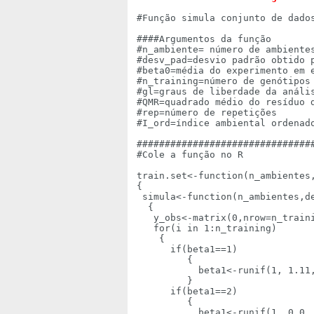
#Função simula conjunto de dados
####Argumentos da função

#n_ambiente= número de ambientes
#desv_pad=desvio padrão obtido 
#beta0=média do experimento em e
#n_training=número de genótipos 
#gl=graus de liberdade da anális
#QMR=quadrado médio do resíduo d
#rep=número de repetições

#I_ord=índice ambiental ordenado
###############################
#Cole a função no R

train.set<-function(n_ambientes,
{

 simula<-function(n_ambientes,de
  {

   y_obs<-matrix(0,nrow=n_traini
   for(i in 1:n_training)

    { 

      if(beta1==1)

         {

           beta1<-runif(1, 1.11,
         }

      if(beta1==2)

         {

           beta1<-runif(1, 0.0, 