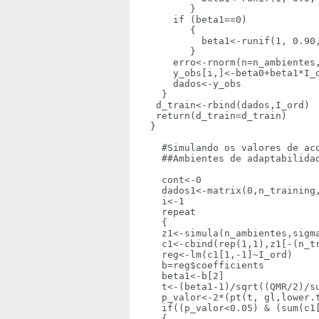
         }

      if (beta1==0)

         {   

           beta1<-runif(1, 0.90,
         }       

      erro<-rnorm(n=n_ambientes,
      y_obs[i,]<-beta0+beta1*I_o
      dados<-y_obs

    }

   d_train<-rbind(dados,I_ord)

   return(d_train=d_train)

  }

    #Simulando os valores de ac
    ##Ambientes de adaptabilidad
    cont<-0

    dados1<-matrix(0,n_training,
    i<-1

    repeat

    {

    z1<-simula(n_ambientes,sigma
    c1<-cbind(rep(1,1),z1[-(n_tr
    reg<-lm(c1[1,-1]~I_ord)

    b=reg$coefficients

    beta1<-b[2]

    t<-(beta1-1)/sqrt((QMR/2)/su
    p_valor<-2*(pt(t, gl,lower.t
    if((p_valor<0.05) & (sum(c1[
    {
