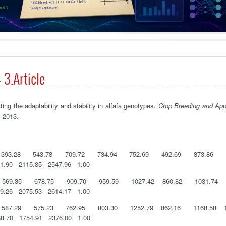
 3.Article
ating the adaptability and stability in alfafa genotypes.
Crop Breeding and App
, 2013.
393.28 543.78 709.72 734.94 752.69 492.69 873.86 11
1.90 2115.85 2547.96 1.00
69.35 678.75 909.70 959.59 1027.42 860.82 1031.74 1
9.26 2075.53 2614.17 1.00
587.29 575.23 762.95 803.30 1252.79 862.16 1168.58 
8.70 1754.91 2376.00 1.00