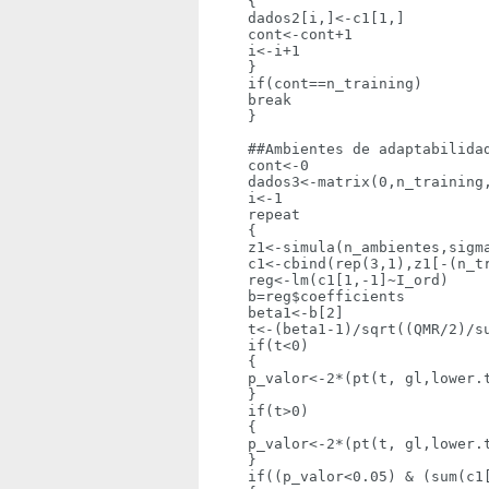
    {

    dados2[i,]<-c1[1,]

    cont<-cont+1

    i<-i+1

    }

    if(cont==n_training)

    break

    }

    ##Ambientes de adaptabilidad
    cont<-0

    dados3<-matrix(0,n_training,
    i<-1

    repeat

    {

    z1<-simula(n_ambientes,sigma
    c1<-cbind(rep(3,1),z1[-(n_tr
    reg<-lm(c1[1,-1]~I_ord)

    b=reg$coefficients

    beta1<-b[2]

    t<-(beta1-1)/sqrt((QMR/2)/su
    if(t<0)

    {

    p_valor<-2*(pt(t, gl,lower.t
    }

    if(t>0)

    {

    p_valor<-2*(pt(t, gl,lower.t
    }    

    if((p_valor<0.05) & (sum(c1[