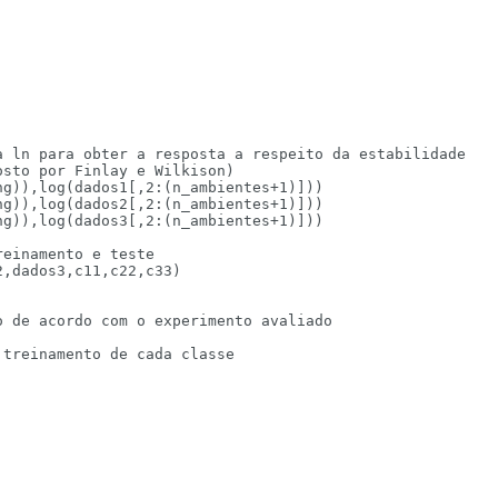
 ln para obter a resposta a respeito da estabilidade

sto por Finlay e Wilkison)

g)),log(dados1[,2:(n_ambientes+1)]))

g)),log(dados2[,2:(n_ambientes+1)]))

g)),log(dados3[,2:(n_ambientes+1)]))

einamento e teste

,dados3,c11,c22,c33)

 de acordo com o experimento avaliado

treinamento de cada classe
