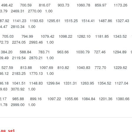
98.42 700.59 816.07 903.73 1060.78 859.97 1173.26 1
3.79 2469.31 2770.00 1.00
92 1141.23 1193.63 1295.61 1515.25 1514.41 1487.86 1327.43
4.47 2810.34 1.00
5.03 794.99 1079.42 1098.22 1282.10 1181.85 1343.52 1
72.73 2274.05 2993.46 1.00
384.20 588.84 783.71 963.66 1030.79 727.46 1294.89 
09.49 2119.54 2870.21 1.00
27.59 813.88 1097.69 810.82 1040.83 772.70 1229.62 1
46.12 2183.25 1770.13 1.00
18 1041.51 1148.83 1299.64 1331.31 1263.95 1354.52 1127.04
9.63 3070.92 1.00
17 985.88 899.16 1097.22 1055.66 1084.84 1201.36 1380.66 
1.78 2999.00 1.00
ing set